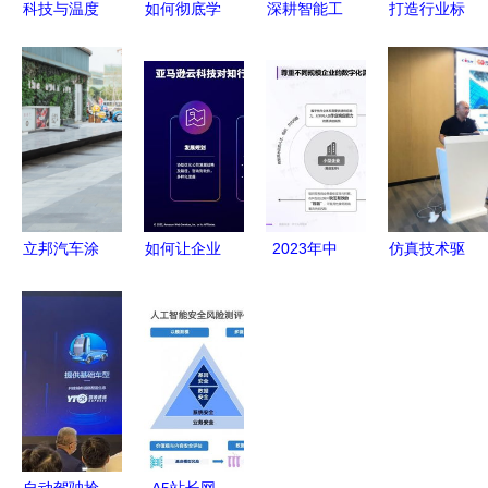
科技与温度
如何彻底学
深耕智能工
打造行业标
并济 轻松
会宜家引导
厂建设 激
杆 擎朗教
集团轻松保
场景的构建
发企业发展
育入选
严选荣
科技推广与
新动能 科
《2023年
获“2021领
应用服务的
技推广和应
度上海市智
航中国杰出
实践路径
用服务
能机器人标
保险服务
杆企业与应
奖”
用场景推荐
立邦汽车涂
如何让企业
2023年中
仿真技术驱
目录》
料荣获“培
用好云？亚
国企业低代
动变革，智
育中国水性
马逊云科技
码与无代码
改数转赋能
化市场十大
助力云管理
产品应用与
集群——汽
应用企
服务商加速
实践研究
车产业智能
业”称号，
成长
计算机系统
化升级研讨
引领科技推
服务的转型
会圆满落幕
广新浪潮
与机遇