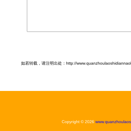
如若转载，请注明出处：http://www.quanzhoulaoshidiannaokeji
Copyright © 2026
www.quanzhoulaos