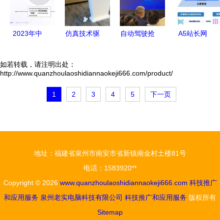
杆企业与应
引领科技推
用场景推荐
广新浪潮
2023年中
仿真技术驱
自动驾驶抢
A5站长网
目录》
国企业低代
动变革，智
滩无人物流
聚焦IT业界
码与无代码
改数转赋能
一场科技推
动态 计算
如若转载，请注明出处：
http://www.quanzhoulaoshidiannaokeji666.com/product/
产品应用与
集群——汽
广与应用服
机系统服务
实践研究
车产业智能
务的深刻变
领域迎来新
1
2
3
4
5
下一页
计算机系统
化升级研讨
革
变革
服务的转型
会圆满落幕
与机遇
地址：福建省泉州市南安市省新镇南金村土楼81号
电话：1583920**
Copyright © 2026
www.quanzhoulaoshidiannaokeji666.com
科技推广
和应用服务
泉州老实电脑科技有限公司
科技推广和应用服务
版权所有
Sitemap