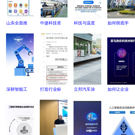
用挑战赛
推动计算系
统服务新纪
山东全面推
中捷科技牵
科技与温度
如何彻底学
元
广居住证电
头国家级创
并济 轻松
会宜家引导
子证照应用
新方法项
集团轻松保
场景的构建
淄博率先推
目，助力科
严选荣
科技推广与
行电子身份
技推广与产
获“2021领
应用服务的
证赋能政务
业升级
航中国杰出
实践路径
服务领域计
保险服务
算机系统服
奖”
深耕智能工
打造行业标
立邦汽车涂
如何让企业
务
厂建设 激
杆 擎朗教
料荣获“培
用好云？亚
发企业发展
育入选
育中国水性
马逊云科技
新动能 科
《2023年
化市场十大
助力云管理
技推广和应
度上海市智
应用企
服务商加速
用服务
能机器人标
业”称号，
成长