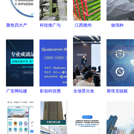
聚焦四大产
科技推广与
江西赣州:
做强种
业 科技创
应用服务
农民管护水
业“芯片”，
新摆在首位
赋能未来的
稻秧苗 智
科技架起现
科技推广与
关键路径
慧育秧助力
代农业强省
应用服务的
粮食生产
之桥——贵
战略突围
州积极构建
现代农业产
业技术体系
广安网站建
影创科技携
全场景分发
斯塔克链赋
纪实
设公司与科
手高通举办
服务赋能
能实体经济
技推广和应
2020
共赢2023
区块链金融
用服务的深
Qualcomm
应用分发新
与公链应用
度融合
XR创新应
增量
新篇章