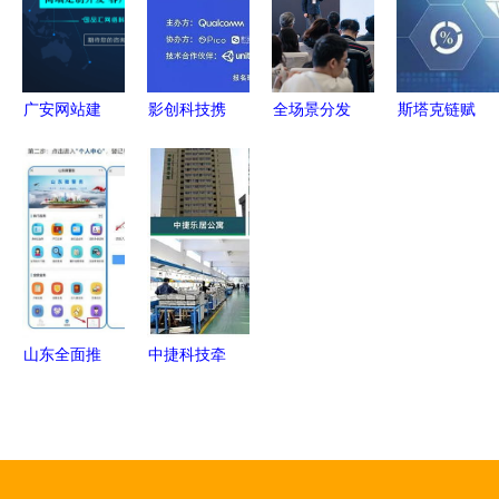
战略突围
州积极构建
现代农业产
业技术体系
广安网站建
影创科技携
全场景分发
斯塔克链赋
纪实
设公司与科
手高通举办
服务赋能
能实体经济
技推广和应
2020
共赢2023
区块链金融
用服务的深
Qualcomm
应用分发新
与公链应用
度融合
XR创新应
增量
新篇章
用挑战赛
推动计算系
统服务新纪
山东全面推
中捷科技牵
元
广居住证电
头国家级创
子证照应用
新方法项
淄博率先推
目，助力科
行电子身份
技推广与产