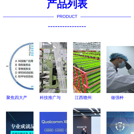
产品列表
PRODUCT
----------------
聚焦四大产
科技推广与
江西赣州:
做强种
业 科技创
应用服务
农民管护水
业“芯片”，
新摆在首位
赋能未来的
稻秧苗 智
科技架起现
科技推广与
关键路径
慧育秧助力
代农业强省
应用服务的
粮食生产
之桥——贵