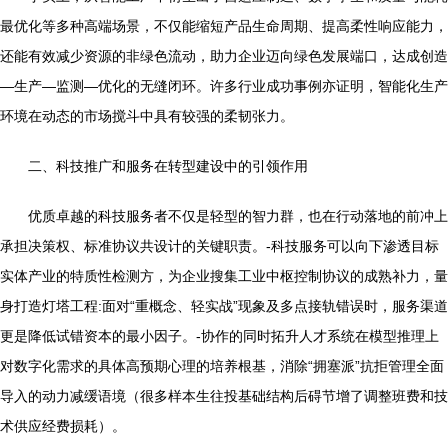
最优化等多种高端场景，不仅能缩短产品生命周期、提高柔性响应能力，
还能有效减少资源的非绿色流动，助力企业迈向绿色发展端口，达成创造
—生产—监测—优化的无缝闭环。许多行业成功事例亦证明，智能化生产
环境在动态的市场搅斗中具有较强的柔韧张力。
二、科技推广和服务在转型建设中的引领作用
优质卓越的科技服务者不仅是轻型的智力群，也在行动落地的前冲上
承担决策权、标准协议共设计的关键职责。-科技服务可以向下渗透目标
实体产业的特质性检测方，为企业搜集工业中枢控制协议的成熟补力，量
身打造灯塔工程:面对“重概念、轻实战”现象及多点接轨错误时，服务渠道
更是降低试错资本的最小因子。-协作的同时拓升人才系统在模型推理上
对数字化需求的具体高预期心理的培养根基，消除“拥塞派”抗拒管理全面
导入的动力减缓语境（很多样本生往投基础结构后碍节增了调整班费和技
术供应经费损耗）。