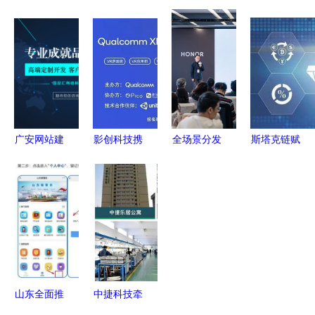
业 科技创
应用服务
农民管护水
业“芯片”，
新摆在首位
赋能未来的
稻秧苗 智
科技架起现
科技推广与
关键路径
慧育秧助力
代农业强省
应用服务的
粮食生产
之桥——贵
战略突围
州积极构建
现代农业产
业技术体系
广安网站建
影创科技携
全场景分发
斯塔克链赋
纪实
设公司与科
手高通举办
服务赋能
能实体经济
技推广和应
2020
共赢2023
区块链金融
用服务的深
Qualcomm
应用分发新
与公链应用
度融合
XR创新应
增量
新篇章
用挑战赛
推动计算系
统服务新纪
山东全面推
中捷科技牵
元