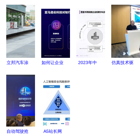
并济 轻松
会宜家引导
厂建设 激
杆 擎朗教
集团轻松保
场景的构建
发企业发展
育入选
严选荣
科技推广与
新动能 科
《2023年
获“2021领
应用服务的
技推广和应
度上海市智
航中国杰出
实践路径
用服务
能机器人标
保险服务
杆企业与应
奖”
用场景推荐
立邦汽车涂
如何让企业
2023年中
仿真技术驱
目录》
料荣获“培
用好云？亚
国企业低代
动变革，智
育中国水性
马逊云科技
码与无代码
改数转赋能
化市场十大
助力云管理
产品应用与
集群——汽
应用企
服务商加速
实践研究
车产业智能
业”称号，
成长
计算机系统
化升级研讨
引领科技推
服务的转型
会圆满落幕
广新浪潮
与机遇
自动驾驶抢
A5站长网